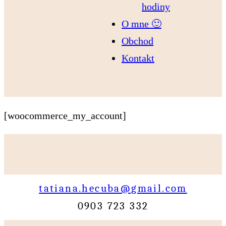
hodiny
O mne 🙂
Obchod
Kontakt
[woocommerce_my_account]
tatiana.hecuba@gmail.com
0903 723 332