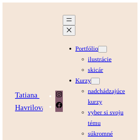
Portfólio
ilustrácie
skicár
Kurzy
nadchádzajúce
Tatiana 
Instagram
kurzy
Facebook
Havrilová
vyber si svoju
tému
súkromné